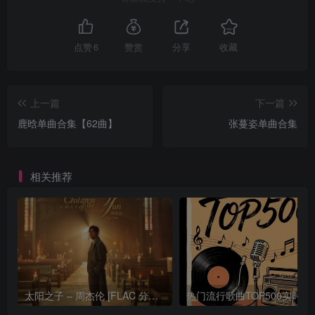
点赞
6
赞赏
分享
收藏
上一篇
下一篇
鹿晗单曲合集【62曲】
张蔓姿单曲合集
相关推荐
太阳之子 – 周杰伦 [FLAC 分轨 192Khz 24bit]
热门流行歌曲TOP500