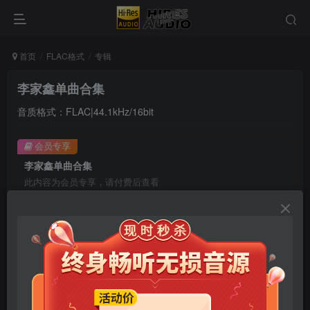
首页
FLAC格式
专辑
李家鑫单曲合集
音质格式：FLAC|44.1kHz/16bit
会员专享
李家鑫单曲合集
此内容为会员专享，请付费后查看
9.9
限时特惠
99
￥
￥
免费
免费
年卡会员
永久会员
立即购买
您当前未登录！建议登陆后购买，可保存购买订单