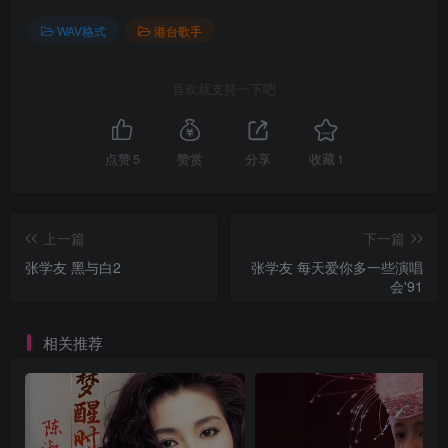
WAV格式
港台歌手
喜欢就支持一下吧
点赞
5
赞赏
分享
收藏
1
上一篇
下一篇
张学友 黑与白2
张学友 每天爱你多一些演唱
会'91
相关推荐