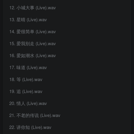
小城大事 (Live).wav
星晴 (Live).wav
爱很简单 (Live).wav
爱我别走 (Live).wav
爱如潮水 (Live).wav
味道 (Live).wav
等 (Live).wav
追 (Live).wav
情人 (Live).wav
不老的传说 (Live).wav
讲你知 (Live).wav