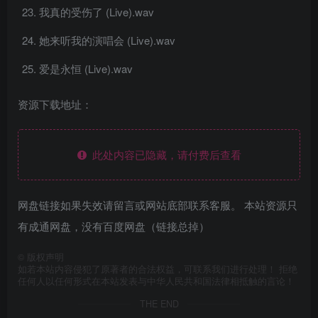
我真的受伤了 (Live).wav
她来听我的演唱会 (Live).wav
爱是永恒 (Live).wav
资源下载地址：
此处内容已隐藏，请付费后查看
网盘链接如果失效请留言或网站底部联系客服。 本站资源只
有成通网盘，没有百度网盘（链接总掉）
©
版权声明
如若本站内容侵犯了原著者的合法权益，可联系我们进行处理！ 拒绝
任何人以任何形式在本站发表与中华人民共和国法律相抵触的言论！
THE END