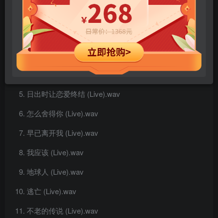
释放自己 (Live).wav
今晚要尽情 (Live).wav
花花公子 (Live).wav
和好不如初 (Live).wav
日出时让恋爱终结 (Live).wav
怎么舍得你 (Live).wav
早已离开我 (Live).wav
我应该 (Live).wav
地球人 (Live).wav
逃亡 (Live).wav
不老的传说 (Live).wav