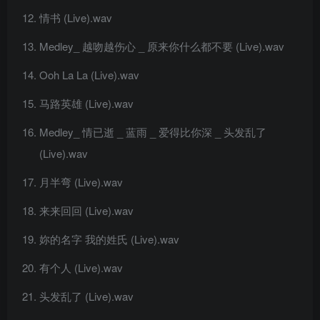
情书 (Live).wav
Medley_ 越吻越伤心 _ 原来你什么都不要 (Live).wav
Ooh La La (Live).wav
马路英雄 (Live).wav
Medley_ 情已逝 _ 蓝雨 _ 爱得比你深 _ 头发乱了
(Live).wav
月半弯 (Live).wav
来来回回 (Live).wav
妳的名字 我的姓氏 (Live).wav
有个人 (Live).wav
头发乱了 (Live).wav