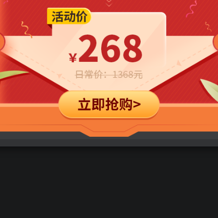
立即购买
您当前未登录！建议登陆后购买，可保存购买订单
v