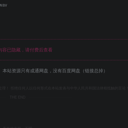
wav
内容已隐藏，请付费后查看
 本站资源只有成通网盘，没有百度网盘（链接总掉）
处理！ 拒绝任何人以任何形式在本站发表与中华人民共和国法律相抵触的言论
THE END