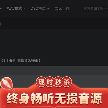
WAV格式
DSD格式
试听/下载
辑
09【Hi-Fi 重低音DJ单曲】
此内容为会员专享，请付费后查看
9.9
限时特惠
99
￥
￥
免费
免费
年卡会员
永久会员