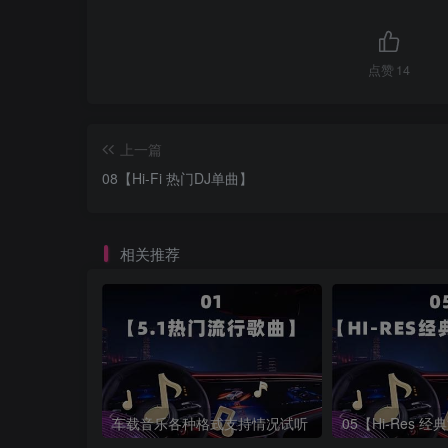
点赞
14
上一篇
08【Hi-Fi 热门DJ单曲】
相关推荐
车载音乐各种格式支持情况试听
05【Hi-Res 