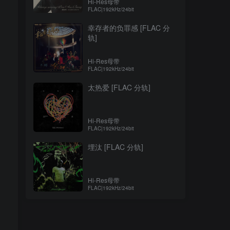
Hi-Res母带
FLAC|192kHz/24bit
幸存者的负罪感 [FLAC 分
轨]
Hi-Res母带
FLAC|192kHz/24bit
太热爱 [FLAC 分轨]
Hi-Res母带
FLAC|192kHz/24bit
埋汰 [FLAC 分轨]
Hi-Res母带
FLAC|192kHz/24bit