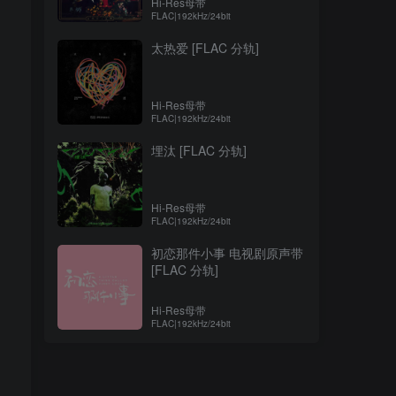
Hi-Res母带
FLAC|192kHz/24bit
太热爱 [FLAC 分轨]
Hi-Res母带
FLAC|192kHz/24bit
埋汰 [FLAC 分轨]
Hi-Res母带
FLAC|192kHz/24bit
初恋那件小事 电视剧原声带
[FLAC 分轨]
Hi-Res母带
FLAC|192kHz/24bit