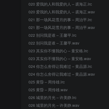
020 爱我的人和我爱的人 – 裘海正.lrc
020 爱我的人和我爱的人 – 裘海正.wav
021 那一场风花雪月的事 – 周治平.lrc
021 那一场风花雪月的事 – 周治平.wav
022 别问我是谁 – 王馨平.lrc
022 别问我是谁 – 王馨平.wav
023 其实你不懂我的心 – 童安格.lrc
023 其实你不懂我的心 – 童安格.wav
024 你怎么舍得让我难过 – 黄品源.lrc
024 你怎么舍得让我难过 – 黄品源.wav
025 黄昏 – 周传雄.lrc
025 黄昏 – 周传雄.wav
026 城里的月光 – 许美静.lrc
026 城里的月光 – 许美静.wav