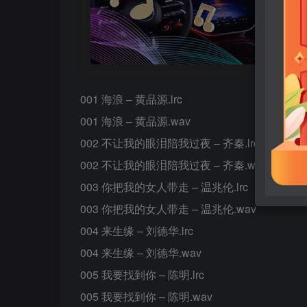
001 海浪 – 黄品源.lrc
001 海浪 – 黄品源.wav
002 不让我的眼泪陪我过夜 – 齐秦.lrc
002 不让我的眼泪陪我过夜 – 齐秦.wav
003 你把我的女人带走 – 温兆伦.lrc
003 你把我的女人带走 – 温兆伦.wav
004 来生缘 – 刘德华.lrc
004 来生缘 – 刘德华.wav
005 我要找到你 – 陈明.lrc
005 我要找到你 – 陈明.wav