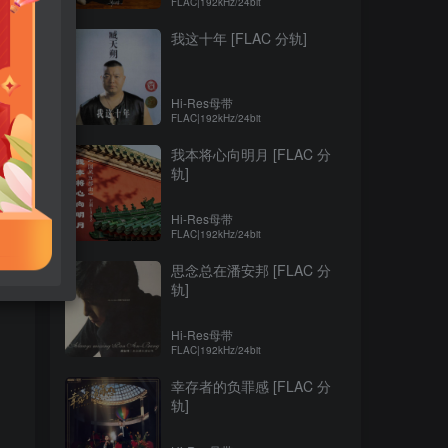
FLAC|192kHz/24bit
我这十年 [FLAC 分轨]
Hi-Res母带
FLAC|192kHz/24bit
我本将心向明月 [FLAC 分
轨]
Hi-Res母带
FLAC|192kHz/24bit
思念总在潘安邦 [FLAC 分
轨]
Hi-Res母带
FLAC|192kHz/24bit
幸存者的负罪感 [FLAC 分
轨]