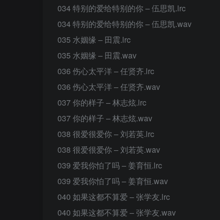
034 特别的爱给特别的你 – 伍思凯.lrc
034 特别的爱给特别的你 – 伍思凯.wav
035 水姻缘 – 田震.lrc
035 水姻缘 – 田震.wav
036 伤心太平洋 – 任贤齐.lrc
036 伤心太平洋 – 任贤齐.wav
037 你的样子 – 林志炫.lrc
037 你的样子 – 林志炫.wav
038 很爱很爱你 – 刘若英.lrc
038 很爱很爱你 – 刘若英.wav
039 爱我你怕了吗 – 姜育恒.lrc
039 爱我你怕了吗 – 姜育恒.wav
040 如果这都不算爱 – 张学友.lrc
040 如果这都不算爱 – 张学友.wav