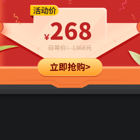
立即购买
您当前未登录！建议登陆后购买，可保存购买订单