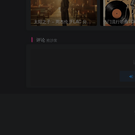
太阳之子 – 周杰伦 [FLAC 分轨 192Khz 24bit]
评论
抢沙发