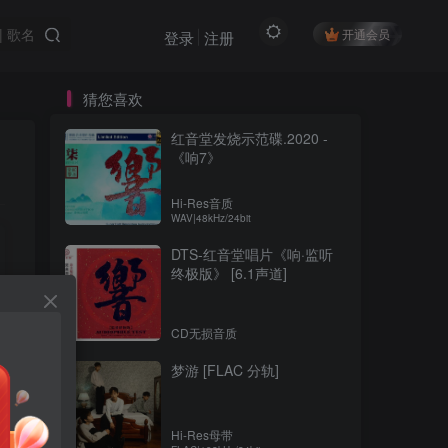
开通会员
登录
注册
猜您喜欢
红音堂发烧示范碟.2020 -
《响7》
Hi-Res音质
WAV|48kHz/24bit
DTS-红音堂唱片《响·监听
终极版》 [6.1声道]
CD无损音质
梦游 [FLAC 分轨]
Hi-Res母带