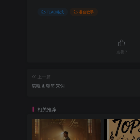
FLAC格式
港台歌手
点赞
7
上一篇
窦唯 & 朝简 宋词
相关推荐