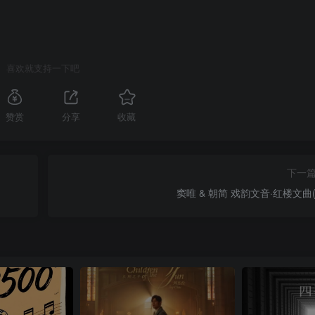
喜欢就支持一下吧
赞赏
分享
收藏
下一
窦唯 & 朝简 戏韵文音·红楼文曲(