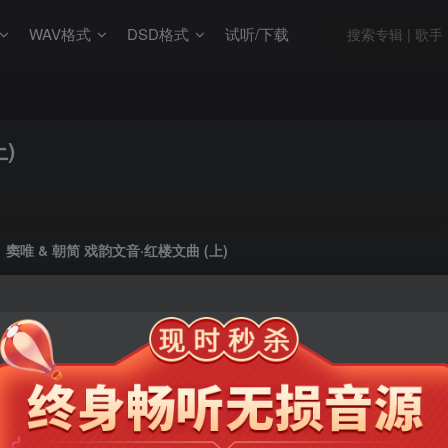
WAV格式
DSD格式
试听/下载
)
窦唯 & 朝简 戏韵文音·红楼文曲 (上)
此内容为会员专享，请付费后查看
9.9
限时特惠
99
￥
￥
免费
免费
年卡会员
永久会员