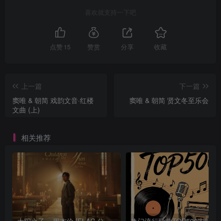
喜欢就支持一下吧
点赞
15
赞赏
分享
收藏
上一篇
下一篇
窦唯 & 朝简 戏韵文音·红楼
窦唯 & 朝简 贤文冬至乐会
文曲 (上)
相关推荐
太阳之子 – 周杰伦 [FLAC 分轨 192Khz 24bit]
热门流行歌曲TOP500