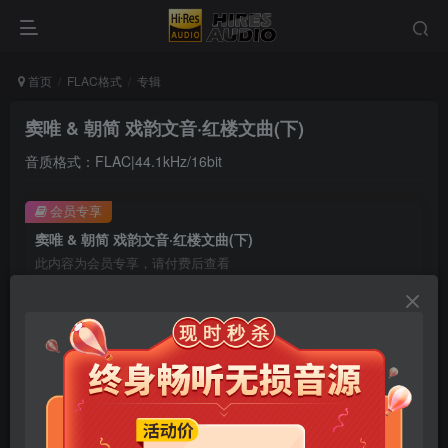
首页
FLAC格式
专辑
窦唯 & 朝简 戏韵文音·红楼文曲(下)
音质格式：FLAC|44.1kHz/16bit
会员专享
窦唯 & 朝简 戏韵文音·红楼文曲(下)
此内容为会员专享，请付费后查看
9.9
限时特惠
99
￥
￥
免费
免费
年卡会员
永久会员
立即购买
您当前未登录！建议登陆后购买，可保存购买订单