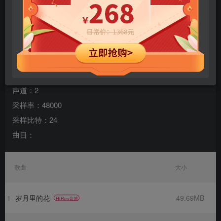
您当前未登录！建议登陆后购买，可保存购买订单
专辑名称：Karen Mok Essentials
歌手：莫文蔚
规格：32 首
格式：flac
声道：2
采样率：48000
采样比特：24
曲目：
歌曲
大小
1
岁月里的花
49.69MB
Hi-Res音质