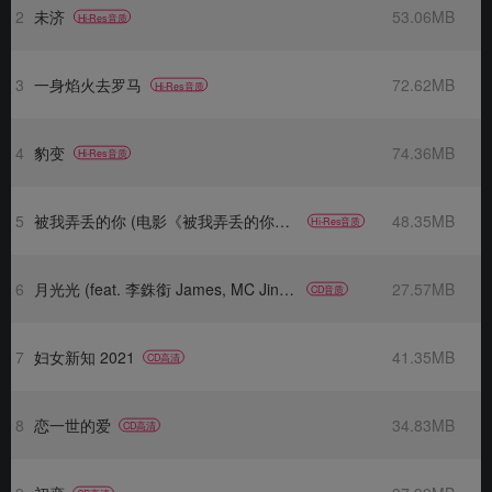
2
未济
53.06MB
Hi-Res音质
3
一身焰火去罗马
72.62MB
Hi-Res音质
4
豹变
74.36MB
Hi-Res音质
5
被我弄丢的你 (电影《被我弄丢的你》同名主题曲)
48.35MB
Hi-Res音质
6
月光光 (feat. 李銖銜 James, MC Jin & 張淇)
27.57MB
CD音质
7
妇女新知 2021
41.35MB
CD高清
8
恋一世的爱
34.83MB
CD高清