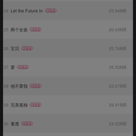
24
Let the Future In
23.94MB
CD音质
25
两个女孩
20.43MB
CD音质
26
宝贝
25.74MB
CD音质
27
爱
35.53MB
CD高清
28
他不爱我
23.07MB
CD音质
29
完美孤独
29.91MB
CD音质
30
看透
24.52MB
CD音质