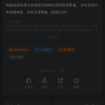
网盘链接如果失效请留言或网站底部联系客服。 本站资源只
有成通网盘，没有百度网盘（链接总掉）
©
版权声明
如若本站内容侵犯了原著者的合法权益，可联系我们进行处理！ 拒绝
任何人以任何形式在本站发表与中华人民共和国法律相抵触的言论！
THE END
HiresAudio
FLAC格式
港台歌手
# 每日精选
喜欢就支持一下吧
点赞
9
赞赏
分享
收藏