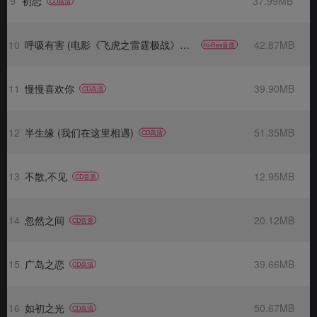
9
初恋
37.99MB
CD高清
10
呼吸有害 (电影《飞虎之雷霆极战》主题曲)
42.87MB
Hi-Res音质
11
慢慢喜欢你
39.90MB
CD高清
12
半生缘 (我们在这里相遇)
51.35MB
CD高清
13
不散,不见
12.95MB
CD音质
14
忽然之间
20.12MB
CD音质
15
广岛之恋
39.66MB
CD高清
16
如初之光
50.67MB
CD高清