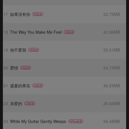
17
如果没有你
32.75MB
CD音质
18
The Way You Make Me Feel
43.36MB
CD高清
19
他不爱我
25.31MB
CD音质
20
爱情
24.73MB
CD音质
21
盛夏的果实
46.23MB
CD高清
22
亲爱的
26.92MB
CD音质
23
While My Guitar Gently Weeps
94.48MB
Hi-Res音质