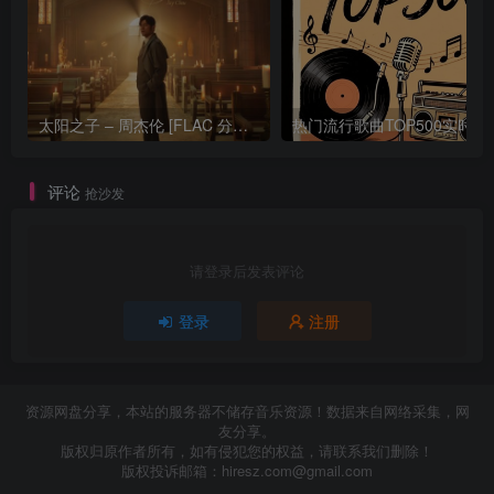
太阳之子 – 周杰伦 [FLAC 分轨 192Khz 24bit]
热门流行歌曲TOP500
评论
抢沙发
请登录后发表评论
登录
注册
资源网盘分享，本站的服务器不储存音乐资源！数据来自网络采集，网
友分享。
版权归原作者所有，如有侵犯您的权益，请联系我们删除！
版权投诉邮箱：
hiresz.com@gmail.com