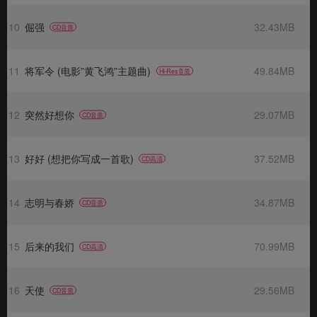
10
倔强
32.43MB
CD音质
11
将军令 (电影”黄飞鸿”主题曲)
49.84MB
Hi-Res音质
12
突然好想你
29.07MB
CD音质
13
好好 (想把你写成一首歌)
37.52MB
CD高清
14
志明与春娇
34.87MB
CD音质
15
后来的我们
70.99MB
CD高清
16
天使
29.56MB
CD音质