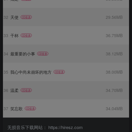
32
天使
29.56MB
CD音质
33
干杯
36.75MB
CD音质
34
最重要的小事
38.12MB
CD音质
35
我心中尚未崩坏的地方
38.00MB
CD音质
36
温柔
34.70MB
CD音质
37
笑忘歌
34.04MB
CD音质
无损音乐下载网站： https://hiresz.com