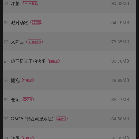
24
洋葱
90.32MB
Hi-Res音质
25
派对动物
54.19MB
CD高清
26
入阵曲
78.35MB
Hi-Res音质
27
你不是真正的快乐
36.78MB
CD音质
28
拥抱
26.69MB
CD音质
29
仓颉
35.17MB
CD音质
30
OAOA (现在就是永远)
34.50MB
CD音质
31
知足
36.39MB
CD音质