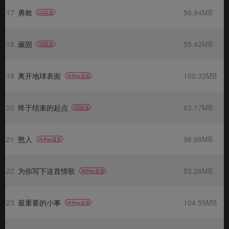
17
勇敢
56.94MB
CD高清
18
顽固
55.42MB
CD高清
19
离开地球表面
100.33MB
Hi-Res音质
20
终于结束的起点
63.17MB
CD高清
21
憨人
96.98MB
Hi-Res音质
22
为你写下这首情歌
53.26MB
Hi-Res音质
23
最重要的小事
104.55MB
Hi-Res音质