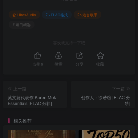
HiresAudio
FLAC格式
港台歌手
# 每日精选
喜欢就支持一下吧
点赞
9
赞赏
分享
收藏
上一篇
下一篇
莫文蔚代表作 Karen Mok
创作人：徐若瑄 [FLAC 分
Essentials [FLAC 分轨]
轨]
相关推荐