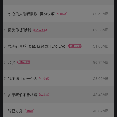
3
伤心的人别听慢歌 (贯彻快乐)
29.53MB
CD高清
4
因为你 所以我
62.56MB
Hi-Res音质
5
私奔到月球 (feat. 陈绮贞) [Life Live]
51.05MB
Hi-Res音质
6
步步
96.74MB
Hi-Res音质
7
我不愿让你一个人
28.00MB
CD音质
8
如果我们不曾相遇
43.46MB
CD高清
9
诺亚方舟
40.62MB
CD音质