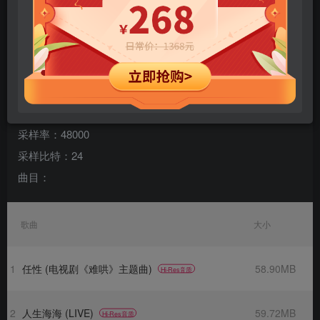
专辑名称：Mayday Essentials
歌手：五月天
规格：37 首
格式：flac
声道：2
采样率：48000
采样比特：24
曲目：
歌曲
大小
1
任性 (电视剧《难哄》主题曲)
58.90MB
Hi-Res音质
2
人生海海 (LIVE)
59.72MB
Hi-Res音质