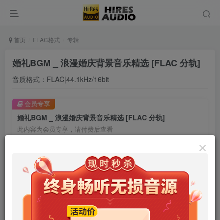
首页
FLAC格式
专辑
婚礼BGM _ 浪漫婚庆背景音乐精选 [FLAC 分轨]
音质格式：FLAC|44.1kHz/16bit
会员专享
婚礼BGM _ 浪漫婚庆背景音乐精选 [FLAC 分轨]
此内容为会员专享，请付费后查看
9.9
限时特惠
99
￥
￥
免费
免费
年卡会员
永久会员
立即购买
您当前未登录！建议登陆后购买，可保存购买订单