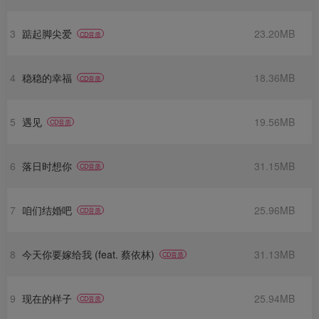
3
踮起脚尖爱
23.20MB
CD音质
4
稳稳的幸福
18.36MB
CD音质
5
遇见
19.56MB
CD音质
6
落日时想你
31.15MB
CD音质
7
咱们结婚吧
25.96MB
CD音质
8
今天你要嫁给我 (feat. 蔡依林)
31.13MB
CD音质
9
现在的样子
25.94MB
CD音质