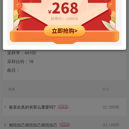
专辑名称：婚礼BGM | 浪漫婚庆背景音乐精选
歌手：菲道尔
规格：29 首
格式：flac
声道：2
采样率：44100
采样比特：16
曲目：
歌曲
大小
1
被喜欢真的有那么重要吗?
22.38MB
CD音质
2
相信自己相信自己相信自己
33.18MB
CD音质