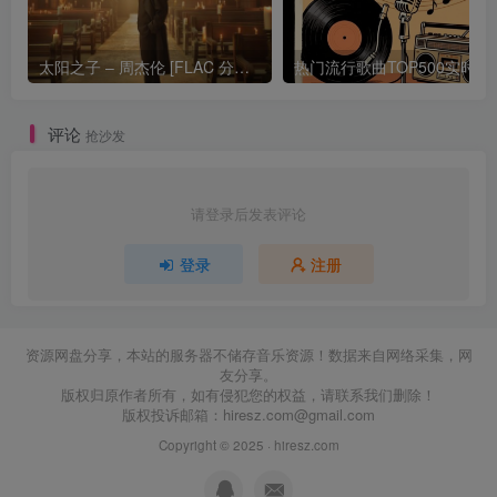
太阳之子 – 周杰伦 [FLAC 分轨 192Khz 24bit]
热门流行歌曲TOP500
评论
抢沙发
请登录后发表评论
登录
注册
资源网盘分享，本站的服务器不储存音乐资源！数据来自网络采集，网
友分享。
版权归原作者所有，如有侵犯您的权益，请联系我们删除！
版权投诉邮箱：
hiresz.com@gmail.com
Copyright © 2025 ·
hiresz.com