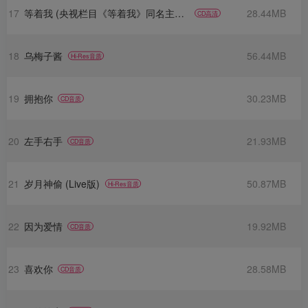
17
等着我 (央视栏目《等着我》同名主题曲)
28.44MB
CD高清
18
乌梅子酱
56.44MB
Hi-Res音质
19
拥抱你
30.23MB
CD音质
20
左手右手
21.93MB
CD音质
21
岁月神偷 (Live版)
50.87MB
Hi-Res音质
22
因为爱情
19.92MB
CD音质
23
喜欢你
28.58MB
CD音质