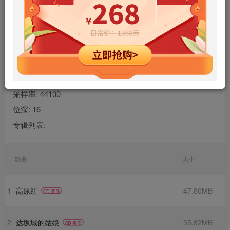
专辑名称: 黑鸭子与琵琶
艺术家: 黑鸭子
曲目数量: 13
格式: wav
声道数: 2
采样率: 44100
位深: 16
专辑列表:
歌曲
大小
1
高原红
47.80MB
CD 音质
2
达坂城的姑娘
35.82MB
CD 音质