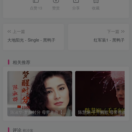
点赞
13
赞赏
分享
收藏
上一篇
下一篇
大地阳光 - Single - 黑鸭子
红军装1 - 黑鸭子
相关推荐
陈淑华-梦醒时分 母带单曲【试听】
陈慧娴-千千阙
评论
抢沙发