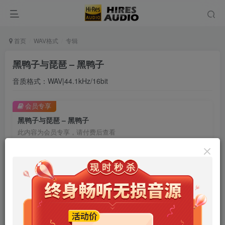
首页
WAV格式
专辑
黑鸭子与琵琶 – 黑鸭子
音质格式：WAV|44.1kHz/16bit
会员专享
黑鸭子与琵琶 – 黑鸭子
此内容为会员专享，请付费后查看
9.9
限时特惠
99
￥
￥
免费
免费
年卡会员
永久会员
立即购买
您当前未登录！建议登陆后购买，可保存购买订单