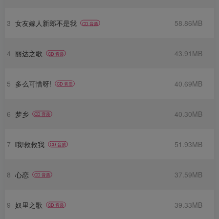
3
女友嫁人新郎不是我
58.86MB
CD 音质
4
丽达之歌
43.91MB
CD 音质
5
多么可惜呀!
40.69MB
CD 音质
6
梦乡
40.30MB
CD 音质
7
哦!救救我
51.93MB
CD 音质
8
心恋
37.59MB
CD 音质
9
奴里之歌
39.33MB
CD 音质