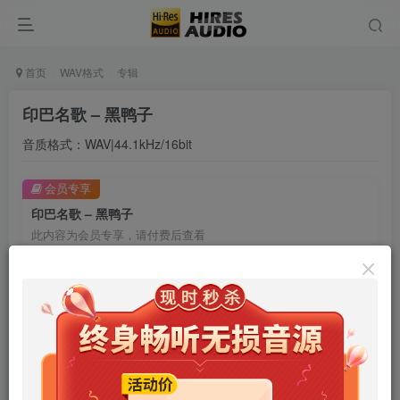
首页
WAV格式
专辑
印巴名歌 – 黑鸭子
音质格式：WAV|44.1kHz/16bit
会员专享
印巴名歌 – 黑鸭子
此内容为会员专享，请付费后查看
9.9
限时特惠
99
￥
￥
免费
免费
年卡会员
永久会员
立即购买
您当前未登录！建议登陆后购买，可保存购买订单