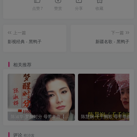
点赞
7
赞赏
分享
收藏
上一篇
下一篇
影视经典 - 黑鸭子
新疆名歌 - 黑鸭子
相关推荐
陈淑华-梦醒时分 母带单曲【试听】
陈慧娴-千千阙
评论
抢沙发