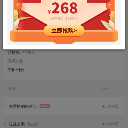
专辑名称: 印巴名歌
艺术家: 黑鸭子
曲目数量: 13
格式: wav
声道数: 2
采样率: 44100
位深: 16
专辑列表:
歌曲
大小
1
在爱情的旅途上
43.81MB
CD 音质
2
拉兹之歌
41.25MB
CD 音质