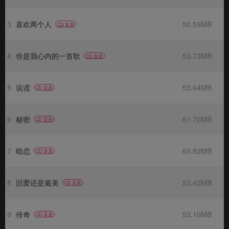
3
喜欢两个人
50.59MB
CD 音质
4
你是我心内的一首歌
53.73MB
CD 音质
5
说谎
53.64MB
CD 音质
6
秘密
61.70MB
CD 音质
7
暗恋
60.82MB
CD 音质
8
旧爱还是最美
53.42MB
CD 音质
9
传奇
53.10MB
CD 音质