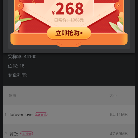
专辑名称: 暗恋
艺术家: 施艾敏
曲目数量: 11
格式: wav
声道数: 2
采样率: 44100
位深: 16
专辑列表:
歌曲
大小
1
forever love
54.11MB
CD 音质
2
背叛
47.69MB
CD 音质