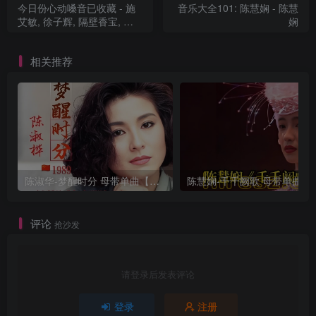
今日份心动嗓音已收藏 - 施
音乐大全101: 陈慧娴 - 陈慧
艾敏, 徐子辉, 隔壁香宝, 柔
娴
情, 瑶吖头, 许娜, 马英超, 豆
奶, 半川。 & Wei Ling
相关推荐
陈淑华-梦醒时分 母带单曲【试听】
陈慧娴-千千阙
评论
抢沙发
请登录后发表评论
登录
注册