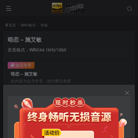
首页
WAV格式
专辑
暗恋 – 施艾敏
音质格式：WAV|44.1kHz/16bit
会员专享
暗恋 – 施艾敏
此内容为会员专享，请付费后查看
9.9
限时特惠
99
￥
￥
免费
免费
年卡会员
永久会员
立即购买
您当前未登录！建议登陆后购买，可保存购买订单